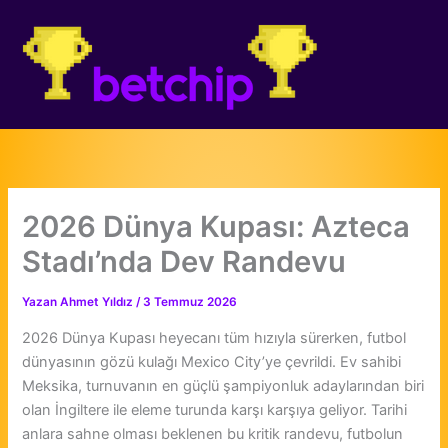
İçeriğe
atla
2026 Dünya Kupası: Azteca
Stadı’nda Dev Randevu
Yazan
Ahmet Yıldız
/
3 Temmuz 2026
2026 Dünya Kupası heyecanı tüm hızıyla sürerken, futbol
dünyasının gözü kulağı Mexico City’ye çevrildi. Ev sahibi
Meksika, turnuvanın en güçlü şampiyonluk adaylarından biri
olan İngiltere ile eleme turunda karşı karşıya geliyor. Tarihi
anlara sahne olması beklenen bu kritik randevu, futbolun