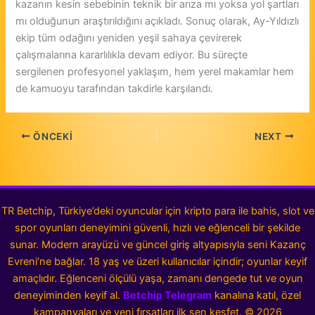
kazanın kesin sebebinin teknik bir arıza mı yoksa yol şartları
mı olduğunun araştırıldığını açıkladı. Sonuç olarak, Ay-Yıldızlı
ekip tüm odağını yeniden yeşil sahaya çevirerek
çalışmalarına kararlılıkla devam ediyor. Bu süreçte
sergilenen profesyonel yaklaşım, hem yerel makamlar hem
de kamuoyu tarafından takdirle karşılandı.
ÖNCEKI
NEXT
TR Betchip, Türkiye’deki oyuncular için kripto para ile bahis, slot ve
spor oyunları deneyimini güvenli, hızlı ve eğlenceli bir şekilde
sunar. Modern arayüzü ve güncel giriş altyapısıyla seni Kazanç
Evreni’ne bağlar. 18 yaş ve üzeri kullanıcılar içindir; oyunlar keyif
amaçlıdır. Eğlenceni ölçülü yaşa, zamanı dengede tut ve oyun
deneyiminden keyif al.
Betchip Telegram
kanalına katıl, özel
kampanyaları ve yeni fırsatları ilk sen keşfet.
©
2026