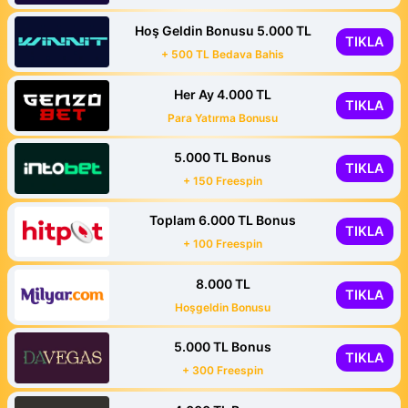
Hoş Geldin Bonusu 5.000 TL
TIKLA
+ 500 TL Bedava Bahis
Her Ay 4.000 TL
TIKLA
Para Yatırma Bonusu
5.000 TL Bonus
TIKLA
+ 150 Freespin
Toplam 6.000 TL Bonus
TIKLA
+ 100 Freespin
8.000 TL
TIKLA
Hoşgeldin Bonusu
5.000 TL Bonus
TIKLA
+ 300 Freespin