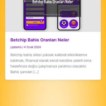
Betchip Bahis Oranları Neler
çipbahis
/
4 Ocak 2024
Betchip bahis sitesi yüksek kalibreli etkinliklerine
katılmak, finansal olarak kendi kendine yeterli olma
hedefinize doğru çalışmanıza yardımcı olacaktır.
Bahis şansları […]