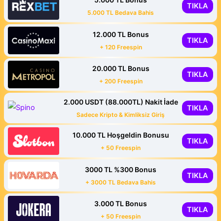
TIKLA
5.000 TL Bedava Bahis
12.000 TL Bonus
TIKLA
+ 120 Freespin
20.000 TL Bonus
TIKLA
+ 200 Freespin
2.000 USDT (88.000TL) Nakit İade
TIKLA
Sadece Kripto & Kimliksiz Giriş
10.000 TL Hoşgeldin Bonusu
TIKLA
+ 50 Freespin
3000 TL %300 Bonus
TIKLA
+ 3000 TL Bedava Bahis
3.000 TL Bonus
TIKLA
+ 50 Freespin