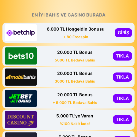
EN İYI BAHIS VE CASINO BURADA
6.000 TL Hoşgeldin Bonusu
GİRİŞ
+ 80 Freespin
20.000 TL Bonus
TIKLA
5000 TL Bedava Bahis
20.000 TL Bonus
TIKLA
3000 TL Bedava Bahis
20.000 TL Bonus
TIKLA
+ 5.000 TL Bedava Bahis
5.000 TL'ye Varan
TIKLA
%100 Nakit İade!
5.000 TL Bonus