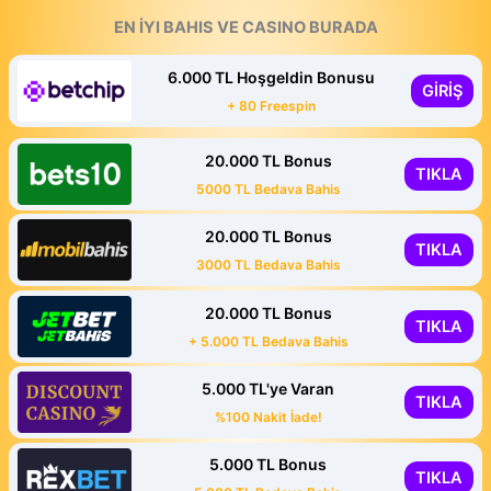
EN İYI BAHIS VE CASINO BURADA
6.000 TL Hoşgeldin Bonusu
GİRİŞ
+ 80 Freespin
20.000 TL Bonus
TIKLA
5000 TL Bedava Bahis
20.000 TL Bonus
TIKLA
3000 TL Bedava Bahis
20.000 TL Bonus
TIKLA
+ 5.000 TL Bedava Bahis
5.000 TL'ye Varan
TIKLA
%100 Nakit İade!
5.000 TL Bonus
TIKLA