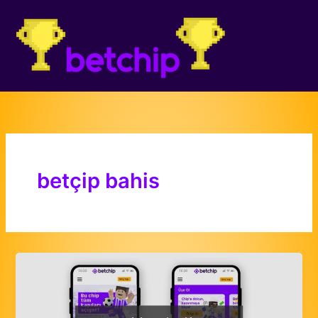
İçeriğe
atla
betçip bahis