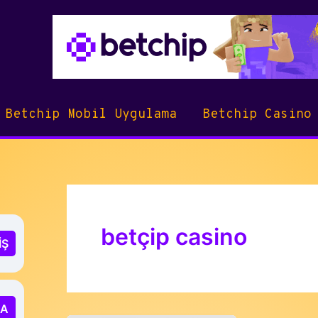
Betchip Mobil Uygulama
Betchip Casino
betçip casino
İŞ
LA