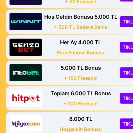
+ 50 Freespin
Hoş Geldin Bonusu 5.000 TL
TIK
+ 500 TL Bedava Bahis
Her Ay 4.000 TL
TIK
Para Yatırma Bonusu
5.000 TL Bonus
TIK
+ 150 Freespin
Toplam 6.000 TL Bonus
TIK
+ 100 Freespin
8.000 TL
TIK
Hoşgeldin Bonusu