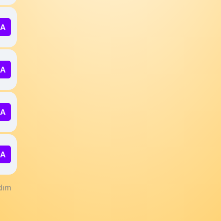
LA
LA
LA
LA
dım