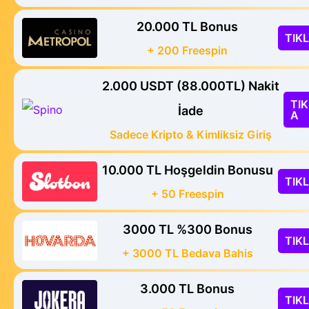
20.000 TL Bonus
TIK
+ 200 Freespin
2.000 USDT (88.000TL) Nakit
TIK
İade
A
Sadece Kripto & Kimliksiz Giriş
10.000 TL Hoşgeldin Bonusu
TIK
+ 50 Freespin
3000 TL %300 Bonus
TIK
+ 3000 TL Bedava Bahis
3.000 TL Bonus
TIK