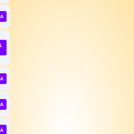
LA
L
LA
LA
LA