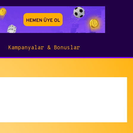
Kampanyalar & Bonuslar