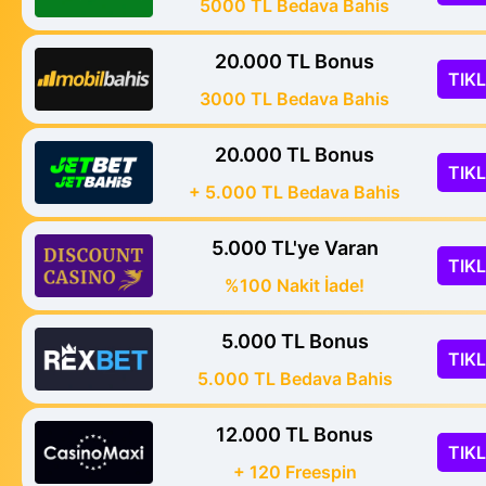
5000 TL Bedava Bahis
20.000 TL Bonus
TIK
3000 TL Bedava Bahis
20.000 TL Bonus
TIK
+ 5.000 TL Bedava Bahis
5.000 TL'ye Varan
TIK
%100 Nakit İade!
5.000 TL Bonus
TIK
5.000 TL Bedava Bahis
12.000 TL Bonus
TIK
+ 120 Freespin