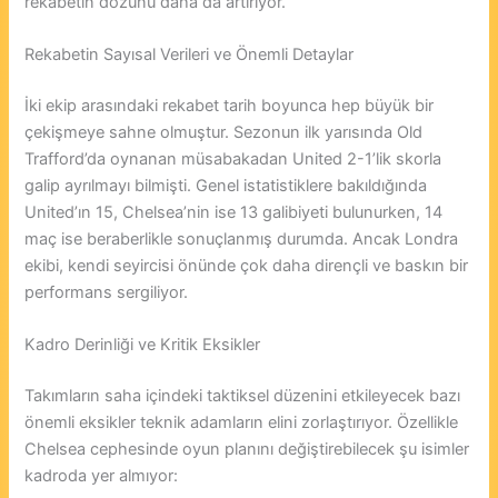
rekabetin dozunu daha da artırıyor.
Rekabetin Sayısal Verileri ve Önemli Detaylar
İki ekip arasındaki rekabet tarih boyunca hep büyük bir
çekişmeye sahne olmuştur. Sezonun ilk yarısında Old
Trafford’da oynanan müsabakadan United 2-1’lik skorla
galip ayrılmayı bilmişti. Genel istatistiklere bakıldığında
United’ın 15, Chelsea’nin ise 13 galibiyeti bulunurken, 14
maç ise beraberlikle sonuçlanmış durumda. Ancak Londra
ekibi, kendi seyircisi önünde çok daha dirençli ve baskın bir
performans sergiliyor.
Kadro Derinliği ve Kritik Eksikler
Takımların saha içindeki taktiksel düzenini etkileyecek bazı
önemli eksikler teknik adamların elini zorlaştırıyor. Özellikle
Chelsea cephesinde oyun planını değiştirebilecek şu isimler
kadroda yer almıyor: