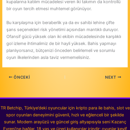
kupalarına katılım mücadelesi veren iki takımın da kontrollü
bir oyun tercih etmesi muhtemel görünüyor.
Bu karşılaşma için beraberlik ya da ev sahibi lehine çifte
şans seçenekleri risk yönetimi açısından mantıklı duruyor.
Ofansif gücü yüksek olan iki ekibin mücadelesinde karşılıklı
gol izleme ihtimalimiz de bir hayli yüksek. Bahis yapmayı
planlıyorsanız, bütçenizi önceden belirlemeli ve sorumlu
oyun ilkelerinden asla taviz vermemelisiniz.
ÖNCEKI
NEXT
TR Betchip, Türkiye’deki oyuncular için kripto para ile bahis, slot ve
spor oyunları deneyimini güvenli, hızlı ve eğlenceli bir şekilde
sunar. Modern arayüzü ve güncel giriş altyapısıyla seni Kazanç
Evreni’ne bağlar. 18 yaş ve üzeri kullanıcılar içindir; oyunlar keyif