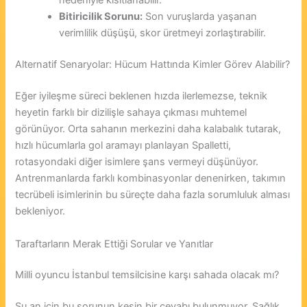
nedeniyle kısıtlanabilir.
Bitiricilik Sorunu:
Son vuruşlarda yaşanan
verimlilik düşüşü, skor üretmeyi zorlaştırabilir.
Alternatif Senaryolar: Hücum Hattında Kimler Görev Alabilir?
Eğer iyileşme süreci beklenen hızda ilerlemezse, teknik
heyetin farklı bir dizilişle sahaya çıkması muhtemel
görünüyor. Orta sahanın merkezini daha kalabalık tutarak,
hızlı hücumlarla gol aramayı planlayan Spalletti,
rotasyondaki diğer isimlere şans vermeyi düşünüyor.
Antrenmanlarda farklı kombinasyonlar denenirken, takımın
tecrübeli isimlerinin bu süreçte daha fazla sorumluluk alması
bekleniyor.
Taraftarların Merak Ettiği Sorular ve Yanıtlar
Milli oyuncu İstanbul temsilcisine karşı sahada olacak mı?
Şu an için bu sorunun kesin bir cevabı bulunmuyor. Sağlık