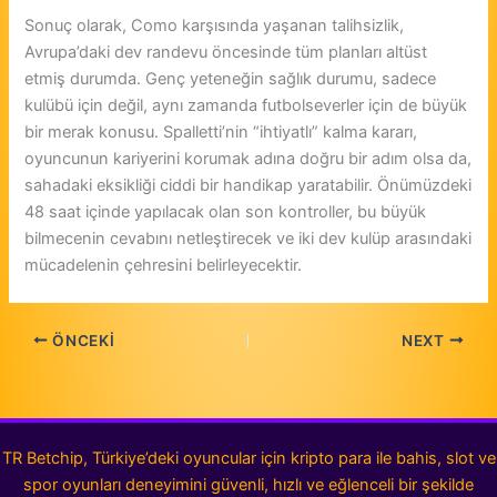
Sonuç olarak, Como karşısında yaşanan talihsizlik,
Avrupa’daki dev randevu öncesinde tüm planları altüst
etmiş durumda. Genç yeteneğin sağlık durumu, sadece
kulübü için değil, aynı zamanda futbolseverler için de büyük
bir merak konusu. Spalletti’nin “ihtiyatlı” kalma kararı,
oyuncunun kariyerini korumak adına doğru bir adım olsa da,
sahadaki eksikliği ciddi bir handikap yaratabilir. Önümüzdeki
48 saat içinde yapılacak olan son kontroller, bu büyük
bilmecenin cevabını netleştirecek ve iki dev kulüp arasındaki
mücadelenin çehresini belirleyecektir.
ÖNCEKI
NEXT
TR Betchip, Türkiye’deki oyuncular için kripto para ile bahis, slot ve
spor oyunları deneyimini güvenli, hızlı ve eğlenceli bir şekilde