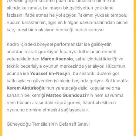
Özellikle geçen sezonki puan ortalamasının bir miktar
altında kalınması, bu maçın bir galibiyetten çok daha
fazlasını ifade etmesine yol açıyor. Takımın yüksek tempolu
hücum karakterinin, ligin en kırılgan savunmalarından birine
karşı nasıl bir reaksiyon vereceği merak konusu.
Kadro içindeki bireysel performanslar ise galibiyetin
anahtarı olarak görülüyor. İspanyol futbolunun önemli
yeteneklerinden
Marco Asensio
, saha içindeki liderliği ve
teknik becerisiyle oyunun merkezinde yer alıyor. Hücumun
ucunda ise
Youssef En-Nesyri
, bu sezonki düzenli gol
katkısıyla en güvenilen isimlerin başında geliyor. Sol kanatta
Kerem Aktürkoğlu
’nun yaratacağı delici koşular ve orta
sahanın bel kemiği
Matteo Guendouzi
’nin hem savunma
hem hücum arasındaki köprü görevi, İstanbul ekibinin
oyununu domine etmesini sağlayacaktır.
Güneydoğu Temsilcisinin Defansif Sınavı