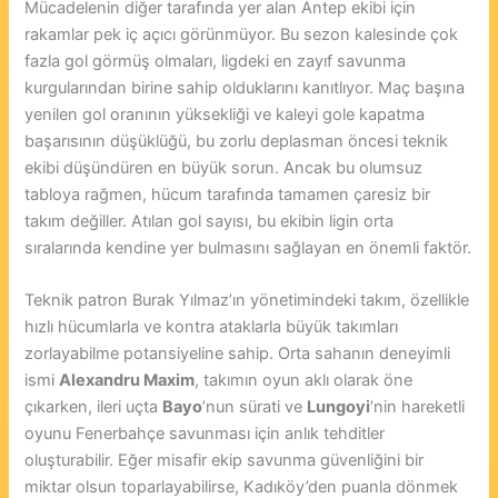
Mücadelenin diğer tarafında yer alan Antep ekibi için
rakamlar pek iç açıcı görünmüyor. Bu sezon kalesinde çok
fazla gol görmüş olmaları, ligdeki en zayıf savunma
kurgularından birine sahip olduklarını kanıtlıyor. Maç başına
yenilen gol oranının yüksekliği ve kaleyi gole kapatma
başarısının düşüklüğü, bu zorlu deplasman öncesi teknik
ekibi düşündüren en büyük sorun. Ancak bu olumsuz
tabloya rağmen, hücum tarafında tamamen çaresiz bir
takım değiller. Atılan gol sayısı, bu ekibin ligin orta
sıralarında kendine yer bulmasını sağlayan en önemli faktör.
Teknik patron Burak Yılmaz’ın yönetimindeki takım, özellikle
hızlı hücumlarla ve kontra ataklarla büyük takımları
zorlayabilme potansiyeline sahip. Orta sahanın deneyimli
ismi
Alexandru Maxim
, takımın oyun aklı olarak öne
çıkarken, ileri uçta
Bayo
’nun sürati ve
Lungoyi
’nin hareketli
oyunu Fenerbahçe savunması için anlık tehditler
oluşturabilir. Eğer misafir ekip savunma güvenliğini bir
miktar olsun toparlayabilirse, Kadıköy’den puanla dönmek