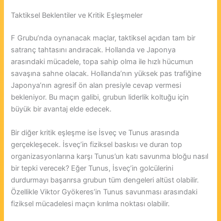
Taktiksel Beklentiler ve Kritik Eşleşmeler
F Grubu’nda oynanacak maçlar, taktiksel açıdan tam bir
satranç tahtasını andıracak. Hollanda ve Japonya
arasındaki mücadele, topa sahip olma ile hızlı hücumun
savaşına sahne olacak. Hollanda’nın yüksek pas trafiğine
Japonya’nın agresif ön alan presiyle cevap vermesi
bekleniyor. Bu maçın galibi, grubun liderlik koltuğu için
büyük bir avantaj elde edecek.
Bir diğer kritik eşleşme ise İsveç ve Tunus arasında
gerçekleşecek. İsveç’in fiziksel baskısı ve duran top
organizasyonlarına karşı Tunus’un katı savunma bloğu nasıl
bir tepki verecek? Eğer Tunus, İsveç’in golcülerini
durdurmayı başarırsa grubun tüm dengeleri altüst olabilir.
Özellikle Viktor Gyökeres’in Tunus savunması arasındaki
fiziksel mücadelesi maçın kırılma noktası olabilir.