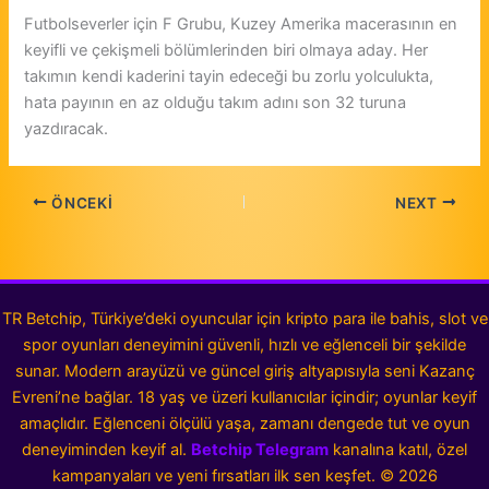
Futbolseverler için F Grubu, Kuzey Amerika macerasının en
keyifli ve çekişmeli bölümlerinden biri olmaya aday. Her
takımın kendi kaderini tayin edeceği bu zorlu yolculukta,
hata payının en az olduğu takım adını son 32 turuna
yazdıracak.
ÖNCEKI
NEXT
TR Betchip, Türkiye’deki oyuncular için kripto para ile bahis, slot ve
spor oyunları deneyimini güvenli, hızlı ve eğlenceli bir şekilde
sunar. Modern arayüzü ve güncel giriş altyapısıyla seni Kazanç
Evreni’ne bağlar. 18 yaş ve üzeri kullanıcılar içindir; oyunlar keyif
amaçlıdır. Eğlenceni ölçülü yaşa, zamanı dengede tut ve oyun
deneyiminden keyif al.
Betchip Telegram
kanalına katıl, özel
kampanyaları ve yeni fırsatları ilk sen keşfet.
©
2026