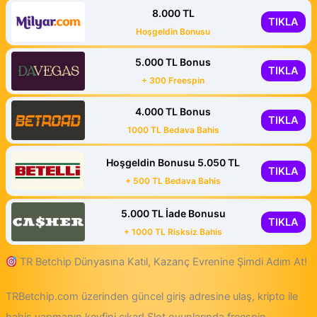
8.000 TL
TIKLA
Hoşgeldin Bonusu
5.000 TL Bonus
TIKLA
+ 300 Freespin
4.000 TL Bonus
TIKLA
1000 TL Bedava Bahis
Hoşgeldin Bonusu 5.050 TL
TIKLA
+ 500 TL Bedava Bahis
5.000 TL İade Bonusu
TIKLA
+ 1000 TL Risksiz Bahis
TR Betchip Dünyasına Katıl, Kazanç Evrenine Şimdi Adım At!
TRBetchip.com üzerinden güncel giriş adresine ulaş, kripto ile