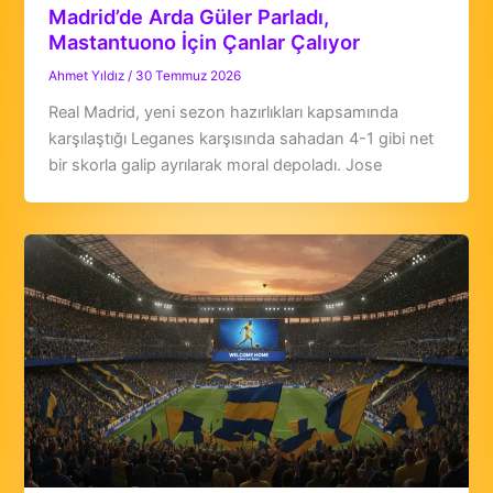
Madrid’de Arda Güler Parladı,
Mastantuono İçin Çanlar Çalıyor
Ahmet Yıldız
/
30 Temmuz 2026
Real Madrid, yeni sezon hazırlıkları kapsamında
karşılaştığı Leganes karşısında sahadan 4-1 gibi net
bir skorla galip ayrılarak moral depoladı. Jose