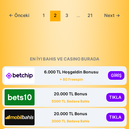
←
Önceki
1
2
3
…
21
Next
→
EN İYI BAHIS VE CASINO BURADA
6.000 TL Hoşgeldin Bonusu
GİRİŞ
+ 80 Freespin
20.000 TL Bonus
TIKLA
5000 TL Bedava Bahis
20.000 TL Bonus
TIKLA
3000 TL Bedava Bahis