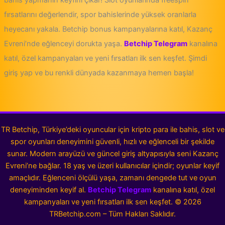
bahis yapmanın keyfini çıkar! Slot oyunlarında freespin
fırsatlarını değerlendir, spor bahislerinde yüksek oranlarla
heyecanı yakala. Betchip bonus kampanyalarına katıl, Kazanç
Evreni’nde eğlenceyi dorukta yaşa.
Betchip Telegram
kanalına
katıl, özel kampanyaları ve yeni fırsatları ilk sen keşfet. Şimdi
giriş yap ve bu renkli dünyada kazanmaya hemen başla!
TR Betchip, Türkiye’deki oyuncular için kripto para ile bahis, slot ve
spor oyunları deneyimini güvenli, hızlı ve eğlenceli bir şekilde
sunar. Modern arayüzü ve güncel giriş altyapısıyla seni Kazanç
Evreni’ne bağlar. 18 yaş ve üzeri kullanıcılar içindir; oyunlar keyif
amaçlıdır. Eğlenceni ölçülü yaşa, zamanı dengede tut ve oyun
deneyiminden keyif al.
Betchip Telegram
kanalına katıl, özel
kampanyaları ve yeni fırsatları ilk sen keşfet.
©
2026
TRBetchip.com – Tüm Hakları Saklıdır.