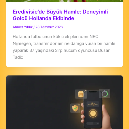
Eredivisie’de Büyük Hamle: Deneyimli
Golcü Hollanda Ekibinde
Ahmet Yıldız
/
28 Temmuz 2026
Hollanda futbolunun köklü ekiplerinden NEC
Nijmegen, transfer dönemine damga vuran bir hamle
yaparak 37 yaşındaki Sırp hücum oyuncusu Dusan
Tadic