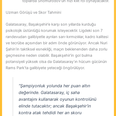
toplarda Shomurodov’un hızı kilit rol oynayacaktır.
Uzman Görüşü ve Skor Tahmini
Galatasaray, Başakşehir’e karşı son yıllarda kurduğu
psikolojik üstünlüğü korumak isteyecektir. Ligdeki son 7
randevudan galibiyetle ayrılan sarı-kırmızılılar, kadro kalitesi
ve tecrübe açısından bir adım önde görünüyor. Ancak Nuri
Şahin’in taktiksel esnekliği, maçın beklenenden daha zorlu
geçmesine neden olabilir. Başakşehir’in gol bulma
potansiyeli yüksek olsa da Galatasaray’ın hücum gücünün
Rams Park’ta galibiyete yeteceği öngörülüyor.
“Şampiyonluk yolunda her puan altın
değerinde. Galatasaray, iç saha
avantajını kullanarak oyunun kontrolünü
elinde tutacaktır; ancak Başakşehir’in
kontra atak tehdidi her an skoru