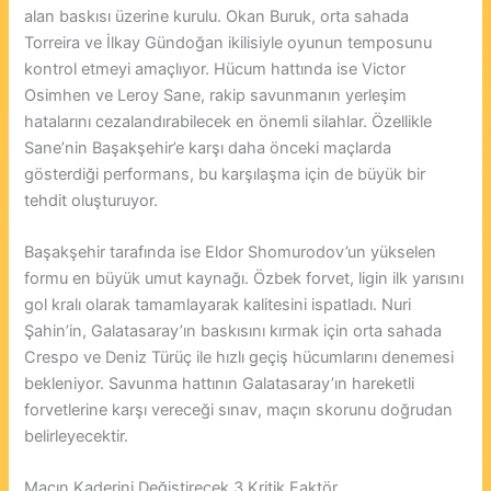
alan baskısı üzerine kurulu. Okan Buruk, orta sahada
Torreira ve İlkay Gündoğan ikilisiyle oyunun temposunu
kontrol etmeyi amaçlıyor. Hücum hattında ise Victor
Osimhen ve Leroy Sane, rakip savunmanın yerleşim
hatalarını cezalandırabilecek en önemli silahlar. Özellikle
Sane’nin Başakşehir’e karşı daha önceki maçlarda
gösterdiği performans, bu karşılaşma için de büyük bir
tehdit oluşturuyor.
Başakşehir tarafında ise Eldor Shomurodov’un yükselen
formu en büyük umut kaynağı. Özbek forvet, ligin ilk yarısını
gol kralı olarak tamamlayarak kalitesini ispatladı. Nuri
Şahin’in, Galatasaray’ın baskısını kırmak için orta sahada
Crespo ve Deniz Türüç ile hızlı geçiş hücumlarını denemesi
bekleniyor. Savunma hattının Galatasaray’ın hareketli
forvetlerine karşı vereceği sınav, maçın skorunu doğrudan
belirleyecektir.
Maçın Kaderini Değiştirecek 3 Kritik Faktör