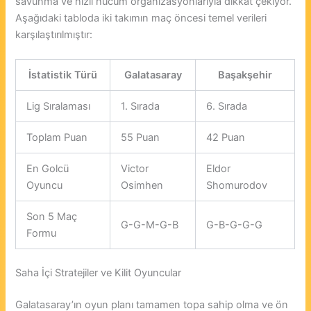
savunma ve hızlı hücum organizasyonlarıyla dikkat çekiyor.
Aşağıdaki tabloda iki takımın maç öncesi temel verileri
karşılaştırılmıştır:
İstatistik Türü
Galatasaray
Başakşehir
Lig Sıralaması
1. Sırada
6. Sırada
Toplam Puan
55 Puan
42 Puan
En Golcü
Victor
Eldor
Oyuncu
Osimhen
Shomurodov
Son 5 Maç
G-G-M-G-B
G-B-G-G-G
Formu
Saha İçi Stratejiler ve Kilit Oyuncular
Galatasaray’ın oyun planı tamamen topa sahip olma ve ön