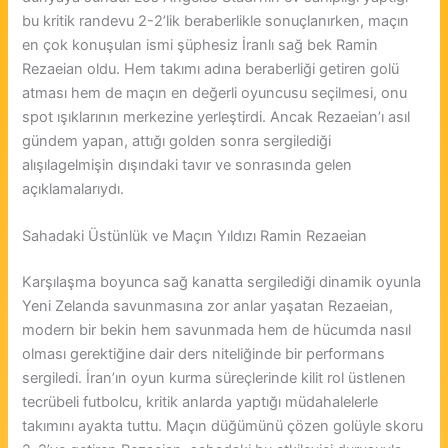
bu kritik randevu 2-2’lik beraberlikle sonuçlanırken, maçın
en çok konuşulan ismi şüphesiz İranlı sağ bek Ramin
Rezaeian oldu. Hem takımı adına beraberliği getiren golü
atması hem de maçın en değerli oyuncusu seçilmesi, onu
spot ışıklarının merkezine yerleştirdi. Ancak Rezaeian’ı asıl
gündem yapan, attığı golden sonra sergilediği
alışılagelmişin dışındaki tavır ve sonrasında gelen
açıklamalarıydı.
Sahadaki Üstünlük ve Maçın Yıldızı Ramin Rezaeian
Karşılaşma boyunca sağ kanatta sergilediği dinamik oyunla
Yeni Zelanda savunmasına zor anlar yaşatan Rezaeian,
modern bir bekin hem savunmada hem de hücumda nasıl
olması gerektiğine dair ders niteliğinde bir performans
sergiledi. İran’ın oyun kurma süreçlerinde kilit rol üstlenen
tecrübeli futbolcu, kritik anlarda yaptığı müdahalelerle
takımını ayakta tuttu. Maçın düğümünü çözen golüyle skoru