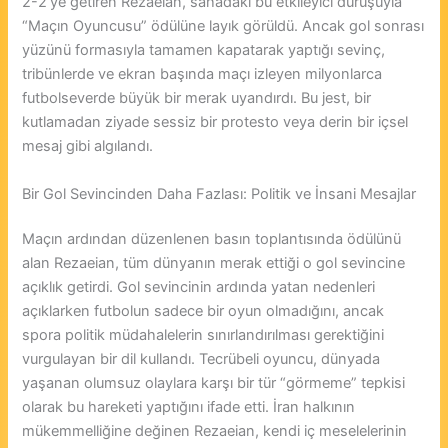
2-2’ye getiren Rezaeian, sahadaki bu etkileyici duruşuyla
“Maçın Oyuncusu” ödülüne layık görüldü. Ancak gol sonrası
yüzünü formasıyla tamamen kapatarak yaptığı sevinç,
tribünlerde ve ekran başında maçı izleyen milyonlarca
futbolseverde büyük bir merak uyandırdı. Bu jest, bir
kutlamadan ziyade sessiz bir protesto veya derin bir içsel
mesaj gibi algılandı.
Bir Gol Sevincinden Daha Fazlası: Politik ve İnsani Mesajlar
Maçın ardından düzenlenen basın toplantısında ödülünü
alan Rezaeian, tüm dünyanın merak ettiği o gol sevincine
açıklık getirdi. Gol sevincinin ardında yatan nedenleri
açıklarken futbolun sadece bir oyun olmadığını, ancak
spora politik müdahalelerin sınırlandırılması gerektiğini
vurgulayan bir dil kullandı. Tecrübeli oyuncu, dünyada
yaşanan olumsuz olaylara karşı bir tür “görmeme” tepkisi
olarak bu hareketi yaptığını ifade etti. İran halkının
mükemmelliğine değinen Rezaeian, kendi iç meselelerinin