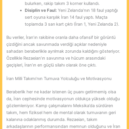
bulurken, rakip takım 3 korner kullandı.
Disiplin ve Faul:
Yeni Zelanda’nın 18 faul yaptığı
sert oyuna karşılık İran 14 faul yaptı. Maçta
toplamda 3 sarı kart çıktı (İran 1, Yeni Zelanda 2).
Bu veriler, İran’ın rakibine oranla daha ofansif bir görüntü
çizdiğini ancak savunmada verdiği açıklar nedeniyle
sahadan beraberlikle ayrılmak zorunda kaldığını gösteriyor.
Özellikle Rezaeian’ın savunma ve hücum arasındaki
geçişleri, İran’ın en güçlü silahı olarak öne çıktı.
İran Milli Takımı’nın Turnuva Yolculuğu ve Motivasyonu
Beraberlik her ne kadar istenen üç puanı getirmemiş olsa
da, İran cephesinde motivasyonun oldukça yüksek olduğu
gözlemleniyor. Kamp çalışmalarını Meksika’da sürdüren
takım, hem fiziksel hem de mental olarak turnuvanın geri
kalanına odaklanmış durumda. Rezaeian, takım
arkadaşlarının performansından memnun olduğunu ve İran