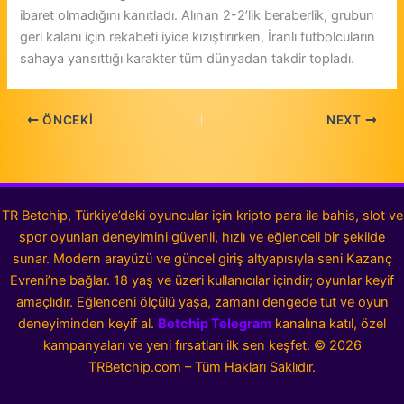
ibaret olmadığını kanıtladı. Alınan 2-2’lik beraberlik, grubun
geri kalanı için rekabeti iyice kızıştırırken, İranlı futbolcuların
sahaya yansıttığı karakter tüm dünyadan takdir topladı.
ÖNCEKI
NEXT
TR Betchip, Türkiye’deki oyuncular için kripto para ile bahis, slot ve
spor oyunları deneyimini güvenli, hızlı ve eğlenceli bir şekilde
sunar. Modern arayüzü ve güncel giriş altyapısıyla seni Kazanç
Evreni’ne bağlar. 18 yaş ve üzeri kullanıcılar içindir; oyunlar keyif
amaçlıdır. Eğlenceni ölçülü yaşa, zamanı dengede tut ve oyun
deneyiminden keyif al.
Betchip Telegram
kanalına katıl, özel
kampanyaları ve yeni fırsatları ilk sen keşfet.
©
2026
TRBetchip.com – Tüm Hakları Saklıdır.