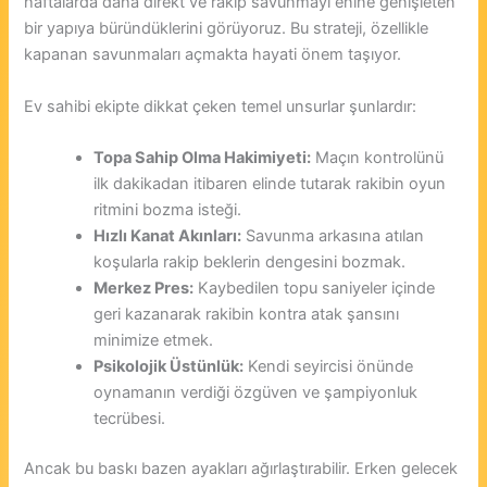
haftalarda daha direkt ve rakip savunmayı enine genişleten
bir yapıya büründüklerini görüyoruz. Bu strateji, özellikle
kapanan savunmaları açmakta hayati önem taşıyor.
Ev sahibi ekipte dikkat çeken temel unsurlar şunlardır:
Topa Sahip Olma Hakimiyeti:
Maçın kontrolünü
ilk dakikadan itibaren elinde tutarak rakibin oyun
ritmini bozma isteği.
Hızlı Kanat Akınları:
Savunma arkasına atılan
koşularla rakip beklerin dengesini bozmak.
Merkez Pres:
Kaybedilen topu saniyeler içinde
geri kazanarak rakibin kontra atak şansını
minimize etmek.
Psikolojik Üstünlük:
Kendi seyircisi önünde
oynamanın verdiği özgüven ve şampiyonluk
tecrübesi.
Ancak bu baskı bazen ayakları ağırlaştırabilir. Erken gelecek