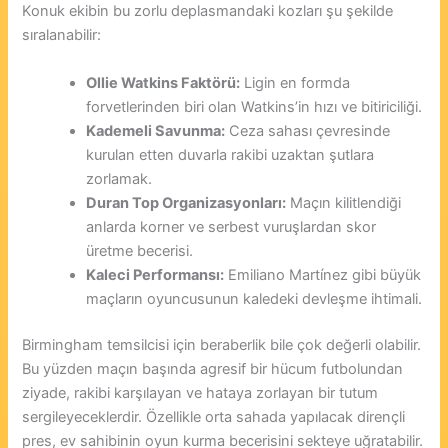
Konuk ekibin bu zorlu deplasmandaki kozları şu şekilde
sıralanabilir:
Ollie Watkins Faktörü:
Ligin en formda
forvetlerinden biri olan Watkins’in hızı ve bitiriciliği.
Kademeli Savunma:
Ceza sahası çevresinde
kurulan etten duvarla rakibi uzaktan şutlara
zorlamak.
Duran Top Organizasyonları:
Maçın kilitlendiği
anlarda korner ve serbest vuruşlardan skor
üretme becerisi.
Kaleci Performansı:
Emiliano Martínez gibi büyük
maçların oyuncusunun kaledeki devleşme ihtimali.
Birmingham temsilcisi için beraberlik bile çok değerli olabilir.
Bu yüzden maçın başında agresif bir hücum futbolundan
ziyade, rakibi karşılayan ve hataya zorlayan bir tutum
sergileyeceklerdir. Özellikle orta sahada yapılacak dirençli
pres, ev sahibinin oyun kurma becerisini sekteye uğratabilir.