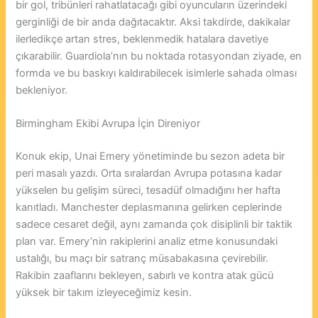
bir gol, tribünleri rahatlatacağı gibi oyuncuların üzerindeki
gerginliği de bir anda dağıtacaktır. Aksi takdirde, dakikalar
ilerledikçe artan stres, beklenmedik hatalara davetiye
çıkarabilir. Guardiola’nın bu noktada rotasyondan ziyade, en
formda ve bu baskıyı kaldırabilecek isimlerle sahada olması
bekleniyor.
Birmingham Ekibi Avrupa İçin Direniyor
Konuk ekip, Unai Emery yönetiminde bu sezon adeta bir
peri masalı yazdı. Orta sıralardan Avrupa potasına kadar
yükselen bu gelişim süreci, tesadüf olmadığını her hafta
kanıtladı. Manchester deplasmanına gelirken ceplerinde
sadece cesaret değil, aynı zamanda çok disiplinli bir taktik
plan var. Emery’nin rakiplerini analiz etme konusundaki
ustalığı, bu maçı bir satranç müsabakasına çevirebilir.
Rakibin zaaflarını bekleyen, sabırlı ve kontra atak gücü
yüksek bir takım izleyeceğimiz kesin.