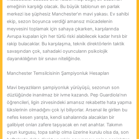
emeğinin karşılığı olacak. Bu büyük tablonun en parlak
merkezi ise şüphesiz Manchester’ın mavi yakası. Ev sahibi
ekip, sezon boyunca verdiği amansız mücadelenin
meyvesini toplamak için sahaya çıkarken, karşılarında
Avrupa kupaları için her türlü riski alabilecek kadar hırslı bir
rakip bulacaklar. Bu karşılaşma, teknik direktörlerin taktik
savaşından çok, sahadaki oyuncuların psikolojik
dayanıklılığının bir sınavı niteliğinde.
Manchester Temsilcisinin Şampiyonluk Hesapları
Mavi beyazlıların şampiyonluk yürüyüşü, sezonun son
düzlüğünde inanılmaz bir ivme kazandı. Pep Guardiola’nın
öğrencileri, ligin zirvesindeki amansız rekabette hata yapma
lükslerinin olmadığını çok iyi biliyorlar. Arsenal ile girilen bu
nefes kesen yarışta, kendi sahalarında alacakları bir
galibiyet onları zafere taşıyacak en net anahtar. Takımın
oyun kurgusu, topa sahip olma üzerine kurulu olsa da, son