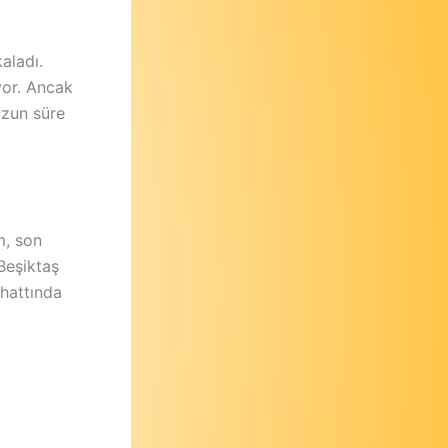
aladı.
yor. Ancak
uzun süre
m, son
 Beşiktaş
 hattında