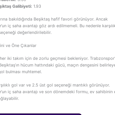
iktaş Galibiyeti:
1.93
rına bakıldığında Beşiktaş hafif favori görünüyor. Ancak
un iç saha avantajı göz ardı edilmemeli. Bu nedenle karşılık
seçeneği değerlendirilebilir.
ni ve Öne Çıkanlar
her iki takım için de zorlu geçmesi bekleniyor. Trabzonspor
Beşiktaş’ın hücum hattındaki gücü, maçın dengesini belirleye
gol bulması muhtemel.
şılıklı gol var ve 2.5 üst gol seçeneği mantıklı görünüyor.
’un iç saha avantajı ve son dönemdeki formu, ev sahibinin e
ğlayabilir.