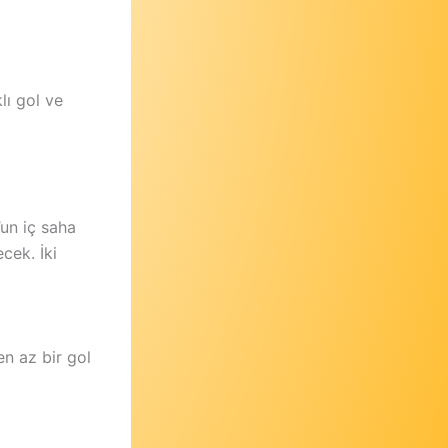
lı gol ve
’un iç saha
cek. İki
n az bir gol