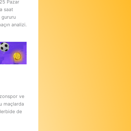
025 Pazar
a saat
n gururu
çın analizi.
bzonspor ve
ğu maçlarda
 derbide de