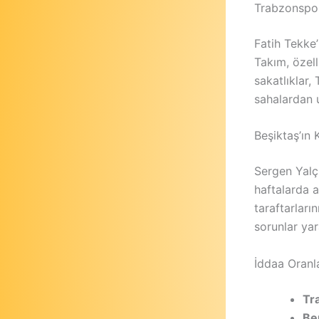
Trabzonspo
Fatih Tekke’
Takım, özell
sakatlıklar,
sahalardan u
Beşiktaş’ın
Sergen Yalçı
haftalarda a
taraftarları
sorunlar yara
İddaa Oranla
Tr
Be