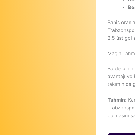
Beş
Bahis oranla
Trabzonspor’
2.5 üst gol 
Maçın Tahmi
Bu derbinin 
avantajı ve 
takımın da 
Tahmin:
Kar
Trabzonspor
bulmasını sa