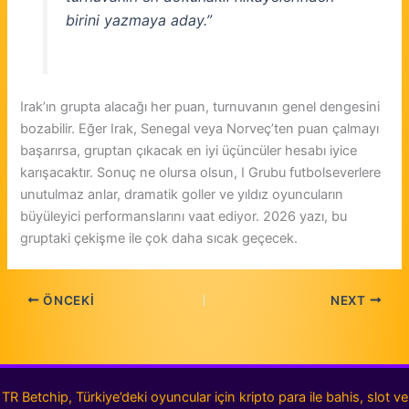
birini yazmaya aday.”
Irak’ın grupta alacağı her puan, turnuvanın genel dengesini
bozabilir. Eğer Irak, Senegal veya Norveç’ten puan çalmayı
başarırsa, gruptan çıkacak en iyi üçüncüler hesabı iyice
karışacaktır. Sonuç ne olursa olsun, I Grubu futbolseverlere
unutulmaz anlar, dramatik goller ve yıldız oyuncuların
büyüleyici performanslarını vaat ediyor. 2026 yazı, bu
gruptaki çekişme ile çok daha sıcak geçecek.
ÖNCEKI
NEXT
TR Betchip, Türkiye’deki oyuncular için kripto para ile bahis, slot ve