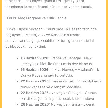
toplarındaki hakimiyeti, grubun fizik gücü yüksek
takımlarına karşı en önemli hücum opsiyonları olacak.
I Grubu Maç Programı ve Kritik Tarihler
Dünya Kupası heyecanı I Grubu’nda 16 Haziran tarihinde
başlayacak. Maçlar, ABD ve Kanada’nın ikonik
stadyumlarında gerçekleştirilecek. İşte grubun kaderini
belirleyecek maç takvimi:
16 Haziran 2026:
Fransa vs Senegal – New
Jersey’deki MetLife Stadium’da dev bir açılış.
16 Haziran 2026:
Irak vs Norveç – Haaland’ın ilk
Dünya Kupası sınavı Toronto’da.
22 Haziran 2026:
Fransa vs Irak – Philadelphia’da
teknik kapasite ve direnç mücadelesi.
22 Haziran 2026:
Norveç vs Senegal – Grubun
ikincilik düğümünü çözebilecek kritik randevu.
26 Haziran 2026:
Norveç vs Fransa – Liderlik