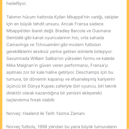
hedefliyor.
Takımın hücum hattında Kylian Mbappé’nin varlığı, rakipler
için en büyük tehdit unsuru. Ancak Fransa sadece
Mbappé’den ibaret değil. Bradley Barcola ve Ousmane
Dembélé gibi kanat oyuncularının hızı, orta sahada
Camavinga ve Tchouaméni gibi modern futbolun
gerekliliklerini eksiksiz yerine getiren isimlerle birleşiyor.
Savunmada William Saliba’nın yükselen formu ve kalede
Mike Maignan’ın güven veren performansı, Fransa’yı
aşılması zor bir kale haline getiriyor. Deschamps için bu
turnuva, bir dönemin kapanışı ve efsaneleşmiş kariyerini
üçüncü bir Dünya Kupası zaferiyle (biri oyuncu, biri teknik
direktör olarak kazandığına bir yenisini ekleyerek)
taçlandırma fırsatı olabilir.
Norveç: Haaland ile Tarih Yazma Zamanı
Norveç futbolu, 1998 yılından bu yana büyük turnuvaların