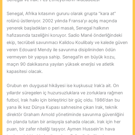
Senegal, Afrika kıtasının gururu olarak grupta “kara at”
rolünü üstleniyor. 2002 yılında Fransa’yı açılış maçında
yenerek başladıkları o peri masalı, Senegal halkının
hafızasında tazeliğini koruyor. Sadio Mané önderliğindeki
ekip, tecrübeli savunmacı Kalidou Koulibaly ve kalede güven
veren Edouard Mendy ile savunma disiplininden ödün
vermeyen bir yapıya sahip. Senegal’in en büyük kozu,
maçın 90 dakikasına yayılan yüksek enerjisi ve atletik
kapasitesi olacak.
Grubun en duygusal hikâyesi ise kuşkusuz Irak’a ait. On
yıllardır süregelen iç huzursuzluklara ve zorluklara rağmen
futbol, Irak halkı için birleştirici bir güç oldu. 1986’dan bu
yana ilk kez Dünya Kupası sahnesine çıkan Irak, teknik
direktör Graham Arnold yönetiminde savunma güvenliğini
ön planda tutan bir anlayışla sahada olacak. Irak için her
puan, bir zafer niteliği taşıyor. Aymen Hussein’in hava