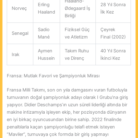
Haaland-
Erling
28 Yıl Sonra
Norveç
Ødegaard İş
Haaland
İlk Kez
Birliği
Sadio
Fiziksel Güç
Çeyrek
Senegal
Mané
ve Atletizm
Final (2002)
Aymen
Takım Ruhu
40 Yıl Sonra
Irak
Hussein
ve Direnç
İkinci Kez
Fransa: Mutlak Favori ve Şampiyonluk Mirası
Fransa Milli Takımı, son on yıla damgasını vuran futboluyla
turnuvanın doğal şampiyonluk adayı olarak I Grubu’na giriş
yapıyor. Didier Deschamps’ın uzun süreli liderliği altında bir
makine intizamıyla işleyen ekip, her pozisyonda dünyanın
en iyi birkaç oyuncusundan birine sahip. 2022 finalinde
penaltılarla kaçan şampiyonluğu telafi etmek isteyen
“Maviler”, turnuvaya çok formda bir giriş yapmayı