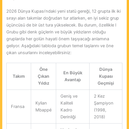
2026 Dünya Kupası’ndaki yeni statü gereği, 12 grupta ilk iki
sırayı alan takımlar doğrudan tur atlarken, en iyi sekiz grup
üçüncüsü de bir üst tura yükselecek. Bu durum, özellikle I
Grubu gibi denk güçlerin ve büyük yıldızların olduğu
gruplarda her golün hayati önem taşıyacağı anlamına
geliyor. Aşağıdaki tabloda grubun temel taşlarını ve öne
çıkan unsurlarını inceleyebilirsiniz:
Öne
Dünya
En Büyük
Takım
Çıkan
Kupası
Avantajı
Yıldız
Geçmişi
Geniş ve
2 Kez
Kylian
Kaliteli
Şampiyon
Fransa
Mbappé
Kadro
(1998,
Derinliği
2018)