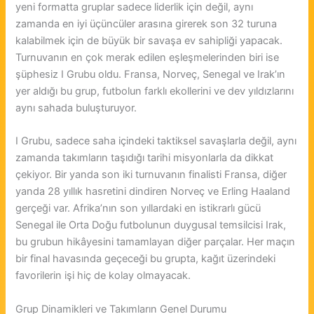
yeni formatta gruplar sadece liderlik için değil, aynı
zamanda en iyi üçüncüler arasına girerek son 32 turuna
kalabilmek için de büyük bir savaşa ev sahipliği yapacak.
Turnuvanın en çok merak edilen eşleşmelerinden biri ise
şüphesiz I Grubu oldu. Fransa, Norveç, Senegal ve Irak’ın
yer aldığı bu grup, futbolun farklı ekollerini ve dev yıldızlarını
aynı sahada buluşturuyor.
I Grubu, sadece saha içindeki taktiksel savaşlarla değil, aynı
zamanda takımların taşıdığı tarihi misyonlarla da dikkat
çekiyor. Bir yanda son iki turnuvanın finalisti Fransa, diğer
yanda 28 yıllık hasretini dindiren Norveç ve Erling Haaland
gerçeği var. Afrika’nın son yıllardaki en istikrarlı gücü
Senegal ile Orta Doğu futbolunun duygusal temsilcisi Irak,
bu grubun hikâyesini tamamlayan diğer parçalar. Her maçın
bir final havasında geçeceği bu grupta, kağıt üzerindeki
favorilerin işi hiç de kolay olmayacak.
Grup Dinamikleri ve Takımların Genel Durumu