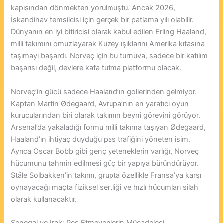
kapısından dönmekten yorulmuştu. Ancak 2026,
İskandinav temsilcisi için gerçek bir patlama yılı olabilir.
Dünyanın en iyi bitiricisi olarak kabul edilen Erling Haaland,
milli takımını omuzlayarak Kuzey ışıklarını Amerika kıtasına
taşımayı başardı. Norveç için bu turnuva, sadece bir katılım
başarısı değil, devlere kafa tutma platformu olacak.
Norveç’in gücü sadece Haaland’ın gollerinden gelmiyor.
Kaptan Martin Ødegaard, Avrupa’nın en yaratıcı oyun
kurucularından biri olarak takımın beyni görevini görüyor.
Arsenal’da yakaladığı formu milli takıma taşıyan Ødegaard,
Haaland’ın ihtiyaç duyduğu pas trafiğini yöneten isim.
Ayrıca Oscar Bobb gibi genç yeteneklerin varlığı, Norveç
hücumunu tahmin edilmesi güç bir yapıya büründürüyor.
Ståle Solbakken’in takımı, grupta özellikle Fransa’ya karşı
oynayacağı maçta fiziksel sertliği ve hızlı hücumları silah
olarak kullanacaktır.
Senegal ve Irak: Pes Etmeyenlerin Mücadelesi