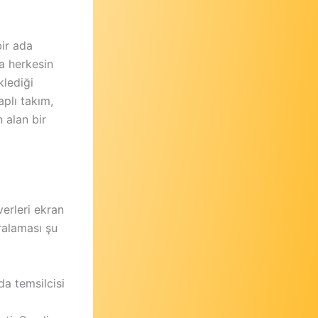
bir ada
la herkesin
klediği
plı takım,
 alan bir
verleri ekran
ralaması şu
da temsilcisi