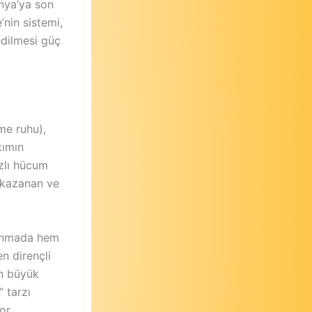
anya’ya son
’nin sistemi,
edilmesi güç
me ruhu),
kımın
ızlı hücum
i kazanan ve
vunmada hem
n dirençli
ın büyük
 tarzı
or.