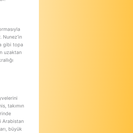
ormasıyla
r. Nunez’in
a gibi topa
in uzaktan
rallığı
yvelerini
is, takımın
rinde
i Arabistan
tarı, büyük