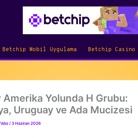
Betchip Mobil Uygulama
Betchip Casino
 Amerika Yolunda H Grubu:
ya, Uruguay ve Ada Mucizesi
ıldız
/
3 Haziran 2026