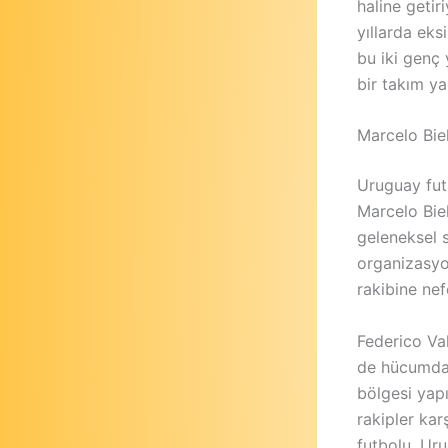
haline getir
yıllarda eks
bu iki genç
bir takım ya
Marcelo Biel
Uruguay fut
Marcelo Biels
geleneksel s
organizasyon
rakibine nef
Federico Va
de hücumda 
bölgesi yap
rakipler kar
futbolu, Uru