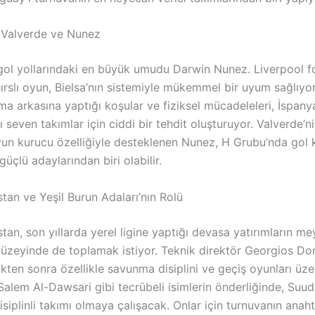
r: Valverde ve Nunez
gol yollarındaki en büyük umudu Darwin Nunez. Liverpool f
hırslı oyun, Bielsa’nın sistemiyle mükemmel bir uyum sağlıyo
a arkasına yaptığı koşular ve fiziksel mücadeleleri, İspany
 seven takımlar için ciddi bir tehdit oluşturuyor. Valverde’n
yun kurucu özelliğiyle desteklenen Nunez, H Grubu’nda gol k
güçlü adaylarından biri olabilir.
tan ve Yeşil Burun Adaları’nın Rolü
tan, son yıllarda yerel ligine yaptığı devasa yatırımların me
düzeyinde de toplamak istiyor. Teknik direktör Georgios Don
kten sonra özellikle savunma disiplini ve geçiş oyunları üze
Salem Al-Dawsari gibi tecrübeli isimlerin önderliğinde, Suud
siplinli takımı olmaya çalışacak. Onlar için turnuvanın anah