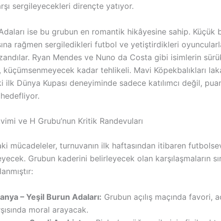
rşı sergileyecekleri dirençte yatıyor.
 Adaları ise bu grubun en romantik hikâyesine sahip. Küçük 
ına rağmen sergiledikleri futbol ve yetiştirdikleri oyuncular
azandılar. Ryan Mendes ve Nuno da Costa gibi isimlerin sürü
, küçümsenmeyecek kadar tehlikeli. Mavi Köpekbalıkları laka
ki ilk Dünya Kupası deneyiminde sadece katılımcı değil, puan
hedefliyor.
vimi ve H Grubu’nun Kritik Randevuları
i mücadeleler, turnuvanın ilk haftasından itibaren futbolse
leyecek. Grubun kaderini belirleyecek olan karşılaşmaların sı
lanmıştır:
anya – Yeşil Burun Adaları:
Grubun açılış maçında favori, a
rşısında moral arayacak.