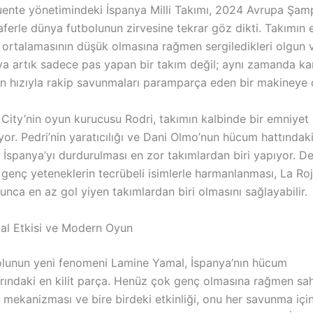
Fuente yönetimindeki İspanya Milli Takımı, 2024 Avrupa Şam
aferle dünya futbolunun zirvesine tekrar göz dikti. Takımın
ş ortalamasının düşük olmasına rağmen sergiledikleri olgun ve
ya artık sadece pas yapan bir takım değil; aynı zamanda ka
ın hızıyla rakip savunmaları paramparça eden bir makineye 
City’nin oyun kurucusu Rodri, takımın kalbinde bir emniyet
or. Pedri’nin yaratıcılığı ve Dani Olmo’nun hücum hattındak
i, İspanya’yı durdurulması en zor takımlardan biri yapıyor. D
 genç yeteneklerin tecrübeli isimlerle harmanlanması, La Roj
nca en az gol yiyen takımlardan biri olmasını sağlayabilir.
l Etkisi ve Modern Oyun
lunun yeni fenomeni Lamine Yamal, İspanya’nın hücum
rındaki en kilit parça. Henüz çok genç olmasına rağmen sah
 mekanizması ve bire birdeki etkinliği, onu her savunma içi