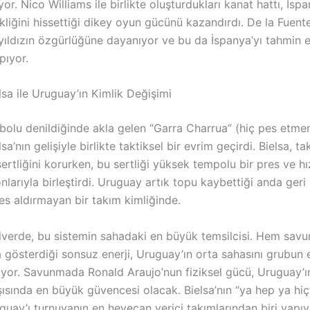
iyor. Nico Williams ile birlikte oluşturdukları kanat hattı, İsp
ikliğini hissettiği dikey oyun gücünü kazandırdı. De la Fuente
 yıldızın özgürlüğüne dayanıyor ve bu da İspanya’yı tahmin 
pıyor.
sa ile Uruguay’ın Kimlik Değişimi
bolu denildiğinde akla gelen “Garra Charrua” (hiç pes etme
a’nın gelişiyle birlikte taktiksel bir evrim geçirdi. Bielsa, ta
ertliğini korurken, bu sertliği yüksek tempolu bir pres ve h
larıyla birleştirdi. Uruguay artık topu kaybettiği anda ger
es aldırmayan bir takım kimliğinde.
lverde, bu sistemin sahadaki en büyük temsilcisi. Hem sa
gösterdiği sonsuz enerji, Uruguay’ın orta sahasını grubun e
ıyor. Savunmada Ronald Araujo’nun fiziksel gücü, Uruguay’
şısında en büyük güvencesi olacak. Bielsa’nın “ya hep ya hiç”
guay’ı turnuvanın en heyecan verici takımlarından biri yapıy