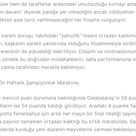
ular hem de taraftarlar arasındaki umutsuzluğu kırmayı ama
en devam” diyerek paniğe yer olmadığını ancak ciddiyetten
ikten asla taviz verilmeyeceğini her fırsatta vurguluyor.
kararlı duruşu, takımdaki “yalnızlık” hissini ortadan kaldır
n, başkanın sürekli yanlarında olduğunu hissetmesiyle birli
enerjinin de yükseldiği belirtiliyor. Disiplin ve motivasyonu
na yönelik bu doğrudan müdahalelerin, saha performansına 
 camia tarafından merakla bekleniyor.
j: On Haftalık Şampiyonluk Maratonu
e mevcut puan durumuna bakıldığında Galatasaray’ın 58 puan
tlilerin ise 54 puanda kaldığı görülüyor. Aradaki 4 puanlık fa
iyotta Fenerbahçe için artık her maçın bir final niteliği taşı
ta payının tamamen ortadan kalktığı bu kritik maratonda, Sa
islerde kurduğu yeni düzenin meyvelerini vermesi bekleniyor