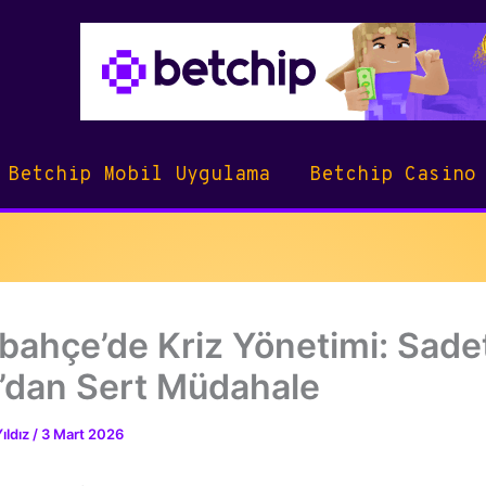
Betchip Mobil Uygulama
Betchip Casino
bahçe’de Kriz Yönetimi: Sade
’dan Sert Müdahale
ıldız
/
3 Mart 2026