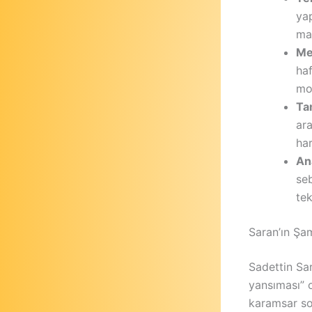
yap
maç
Me
ha
mot
Ta
ar
har
An
seb
tek
Saran’ın Şa
Sadettin Sar
yansıması” 
karamsar so