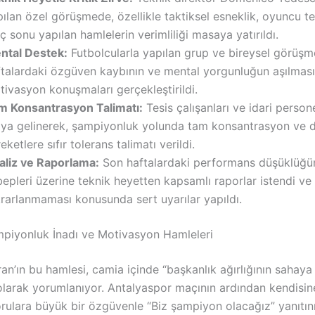
ılan özel görüşmede, özellikle taktiksel esneklik, oyuncu te
 sonu yapılan hamlelerin verimliliği masaya yatırıldı.
ntal Destek:
Futbolcularla yapılan grup ve bireysel görüşm
ftalardaki özgüven kaybının ve mental yorgunluğun aşılması 
ivasyon konuşmaları gerçekleştirildi.
m Konsantrasyon Talimatı:
Tesis çalışanları ve idari persone
aya gelinerek, şampiyonluk yolunda tam konsantrasyon ve dis
eketlere sıfır tolerans talimatı verildi.
aliz ve Raporlama:
Son haftalardaki performans düşüklüğü
epleri üzerine teknik heyetten kapsamlı raporlar istendi ve 
rarlanmaması konusunda sert uyarılar yapıldı.
mpiyonluk İnadı ve Motivasyon Hamleleri
an’ın bu hamlesi, camia içinde “başkanlık ağırlığının sahay
olarak yorumlanıyor. Antalyaspor maçının ardından kendisine
rulara büyük bir özgüvenle “Biz şampiyon olacağız” yanıtın