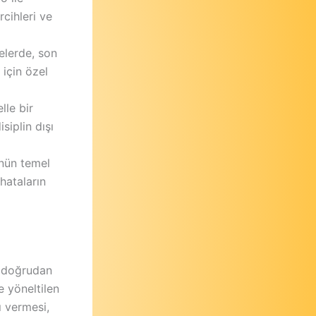
rcihleri ve
elerde, son
için özel
lle bir
iplin dışı
nün temel
hataların
a doğrudan
 yöneltilen
ı vermesi,