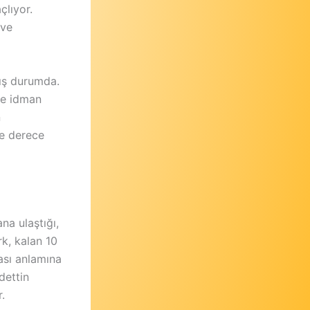
çlıyor.
 ve
mış durumda.
kte idman
n
ne derece
a ulaştığı,
rk, kalan 10
ması anlamına
dettin
.