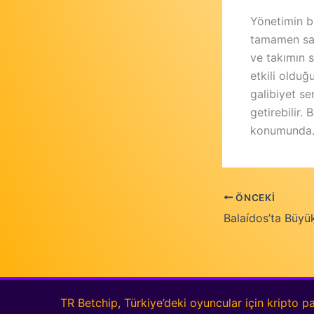
Yönetimin bu
tamamen sah
ve takımın 
etkili olduğ
galibiyet se
getirebilir.
konumunda
ÖNCEKI
TR Betchip, Türkiye’deki oyuncular için kripto pa