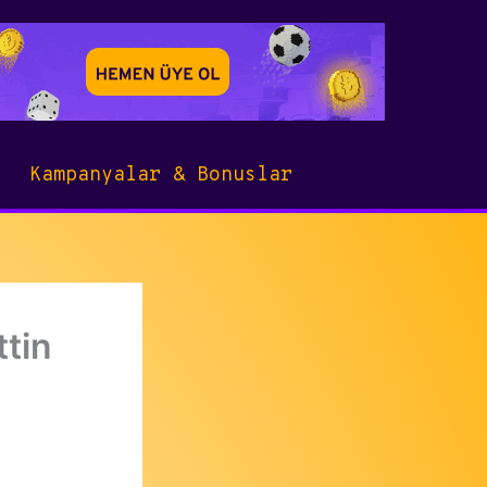
Kampanyalar & Bonuslar
ttin