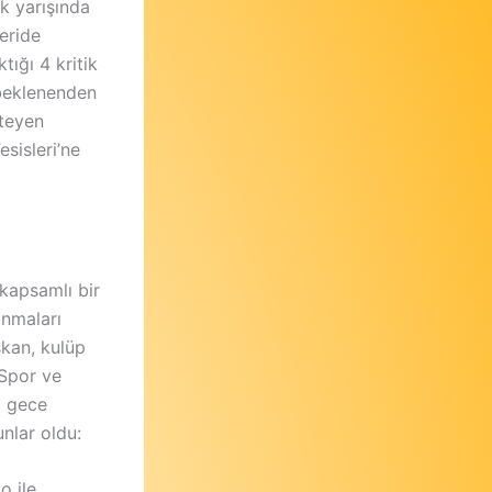
k yarışında
eride
tığı 4 kritik
 beklenenden
steyen
sisleri’ne
 kapsamlı bir
anmaları
kan, kulüp
 Spor ve
i gece
nlar oldu:
o ile