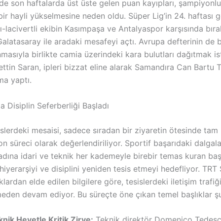
de son haftalarda üst üste gelen puan kayıpları, şampiyonlu
ir hayli yükselmesine neden oldu. Süper Lig’in 24. haftası g
rı-lacivertli ekibin Kasımpaşa ve Antalyaspor karşısında bırak
Galatasaray ile aradaki mesafeyi açtı. Avrupa defterinin de
masıyla birlikte camia üzerindeki kara bulutları dağıtmak i
tin Saran, ipleri bizzat eline alarak Samandıra Can Bartu Te
ma yaptı.
 Disiplin Seferberliği Başladı
islerdeki mesaisi, sadece sıradan bir ziyaretin ötesinde tam
on süreci olarak değerlendiriliyor. Sportif başarıdaki dalgal
dına idari ve teknik her kademeyle birebir temas kuran baş
 hiyerarşiyi ve disiplini yeniden tesis etmeyi hedefliyor. TRT
lardan elde edilen bilgilere göre, tesislerdeki iletişim trafiğ
den devam ediyor. Bu süreçte öne çıkan temel başlıklar şu
nik Heyetle Kritik Zirve:
Teknik direktör Domenico Tedesc