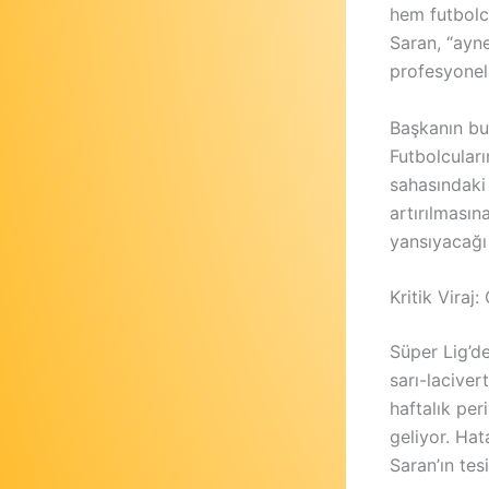
hem futbolc
Saran, “ayn
profesyonell
Başkanın bu 
Futbolcuları
sahasındaki 
artırılması
yansıyacağı
Kritik Vira
Süper Lig’d
sarı-laciver
haftalık per
geliyor. Ha
Saran’ın tes