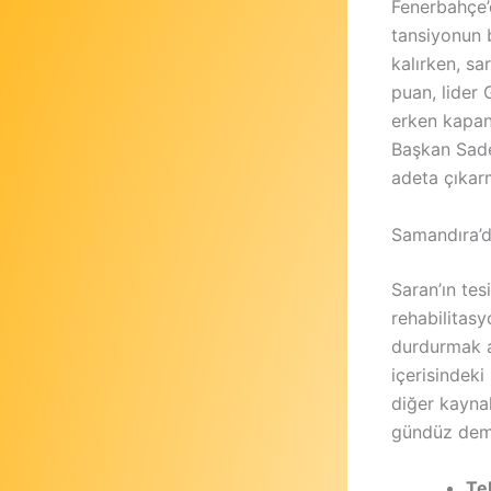
Fenerbahçe’
tansiyonun b
kalırken, sa
puan, lider 
erken kapan
Başkan Sadet
adeta çıkar
Samandıra’da
Saran’ın tes
rehabilitasy
durdurmak a
içerisindeki
diğer kaynak
gündüz deme
Tek