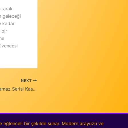
urarak
 geleceği
e kadar
 bir
ine
güvencesi
NEXT
Kartal’ın Durdurulamaz Serisi Kasımpaşa Karşısında
 ve eğlenceli bir şekilde sunar. Modern arayüzü ve