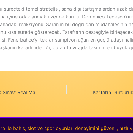
 süreçteki temel stratejisi, saha dışı tartışmalardan uzak d
a içine odaklanmak üzerine kurulu. Domenico Tedesco’nun
sahadaki reaksiyonu, Saran’ın bu doğrudan müdahalesinin n
unu kısa sürede gösterecek. Taraftarın desteğiyle birleşecek
risi, Fenerbahçe’yi tekrar şampiyonluğun en güçlü adayı hal
 Başkanın kararlı liderliği, bu zorlu virajda takımın en büyük 
.
Balaídos’ta Büyük Sınav: Real Madrid ve Celta Vigo Karşı Karşıya
ra ile bahis, slot ve spor oyunları deneyimini güvenli, hızlı