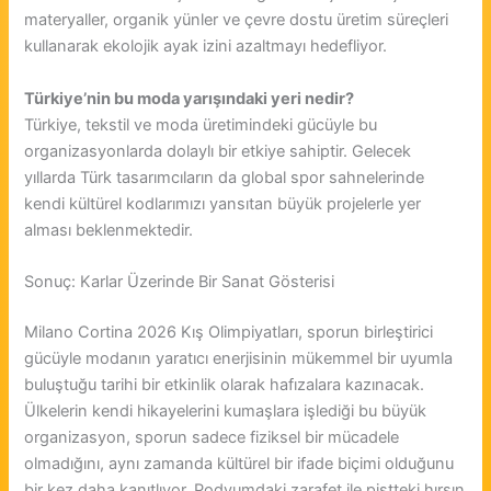
materyaller, organik yünler ve çevre dostu üretim süreçleri
kullanarak ekolojik ayak izini azaltmayı hedefliyor.
Türkiye’nin bu moda yarışındaki yeri nedir?
Türkiye, tekstil ve moda üretimindeki gücüyle bu
organizasyonlarda dolaylı bir etkiye sahiptir. Gelecek
yıllarda Türk tasarımcıların da global spor sahnelerinde
kendi kültürel kodlarımızı yansıtan büyük projelerle yer
alması beklenmektedir.
Sonuç: Karlar Üzerinde Bir Sanat Gösterisi
Milano Cortina 2026 Kış Olimpiyatları, sporun birleştirici
gücüyle modanın yaratıcı enerjisinin mükemmel bir uyumla
buluştuğu tarihi bir etkinlik olarak hafızalara kazınacak.
Ülkelerin kendi hikayelerini kumaşlara işlediği bu büyük
organizasyon, sporun sadece fiziksel bir mücadele
olmadığını, aynı zamanda kültürel bir ifade biçimi olduğunu
bir kez daha kanıtlıyor. Podyumdaki zarafet ile pistteki hırsın