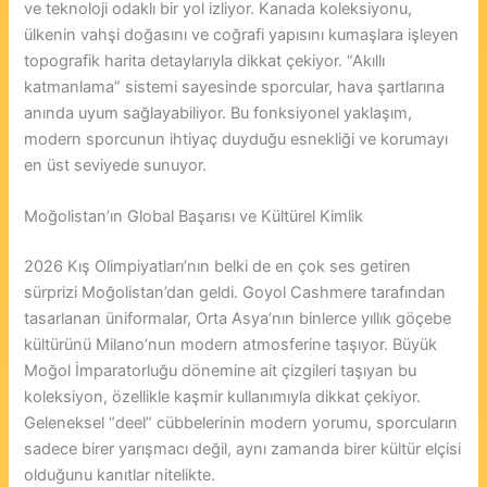
ve teknoloji odaklı bir yol izliyor. Kanada koleksiyonu,
ülkenin vahşi doğasını ve coğrafi yapısını kumaşlara işleyen
topografik harita detaylarıyla dikkat çekiyor. “Akıllı
katmanlama” sistemi sayesinde sporcular, hava şartlarına
anında uyum sağlayabiliyor. Bu fonksiyonel yaklaşım,
modern sporcunun ihtiyaç duyduğu esnekliği ve korumayı
en üst seviyede sunuyor.
Moğolistan’ın Global Başarısı ve Kültürel Kimlik
2026 Kış Olimpiyatları’nın belki de en çok ses getiren
sürprizi Moğolistan’dan geldi. Goyol Cashmere tarafından
tasarlanan üniformalar, Orta Asya’nın binlerce yıllık göçebe
kültürünü Milano’nun modern atmosferine taşıyor. Büyük
Moğol İmparatorluğu dönemine ait çizgileri taşıyan bu
koleksiyon, özellikle kaşmir kullanımıyla dikkat çekiyor.
Geleneksel “deel” cübbelerinin modern yorumu, sporcuların
sadece birer yarışmacı değil, aynı zamanda birer kültür elçisi
olduğunu kanıtlar nitelikte.