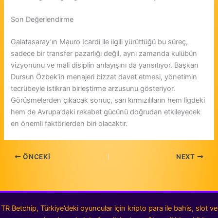
Son Değerlendirme
Galatasaray’ın Mauro Icardi ile ilgili yürüttüğü bu süreç,
sadece bir transfer pazarlığı değil, aynı zamanda kulübün
vizyonunu ve mali disiplin anlayışını da yansıtıyor. Başkan
Dursun Özbek’in menajeri bizzat davet etmesi, yönetimin
tecrübeyle istikrarı birleştirme arzusunu gösteriyor.
Görüşmelerden çıkacak sonuç, sarı kırmızılıların hem ligdeki
hem de Avrupa’daki rekabet gücünü doğrudan etkileyecek
en önemli faktörlerden biri olacaktır.
ÖNCEKI
NEXT
TR Betchip, Türkiye’deki oyuncular için kripto para ile bahis, slot ve