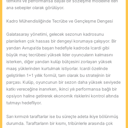
temkinli ve performansa dayalı bir sözleşme modeline iten
ana sebepler olarak görülüyor.
Kadro Mühendisliğinde Tecrübe ve Gençleşme Dengesi
Galatasaray yönetimi, gelecek sezonun kadrosunu
planlarken çok hassas bir dengeyi korumaya çalışıyor. Bir
yandan Avrupa’da başarı hedefiyle kadroda Icardi gibi
büyük maç tecrübesi yüksek lider oyuncuların kalmasını
isterken, diğer yandan kulüp bütçesini zorlayan yüksek
maaş yüklerinden kurtulmak istiyorlar. Icardi özelinde
geliştirilen 1+1 yıllık formül, tam olarak bu stratejinin bir
parçası. Kulüp, oyuncunun bir sezon daha yüksek seviyede
katkı vereceğine inanırken, ikinci yılı performansa bağlı bir
opsiyon haline getirerek ekonomik risklerini kontrol altında
tutmayı hedefliyor.
Sarı kırmızılı taraftarlar ise bu süreçte adeta ikiye bölünmüş
durumda. Taraftarların bir kısmı, tribünlerle arasında çok