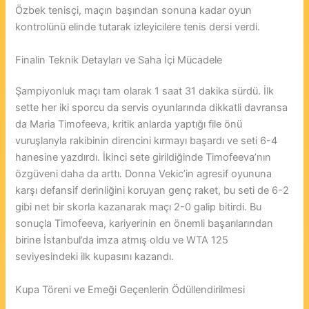
Özbek tenisçi, maçın başından sonuna kadar oyun
kontrolünü elinde tutarak izleyicilere tenis dersi verdi.
Finalin Teknik Detayları ve Saha İçi Mücadele
Şampiyonluk maçı tam olarak 1 saat 31 dakika sürdü. İlk
sette her iki sporcu da servis oyunlarında dikkatli davransa
da Maria Timofeeva, kritik anlarda yaptığı file önü
vuruşlarıyla rakibinin direncini kırmayı başardı ve seti 6-4
hanesine yazdırdı. İkinci sete girildiğinde Timofeeva’nın
özgüveni daha da arttı. Donna Vekic’in agresif oyununa
karşı defansif derinliğini koruyan genç raket, bu seti de 6-2
gibi net bir skorla kazanarak maçı 2-0 galip bitirdi. Bu
sonuçla Timofeeva, kariyerinin en önemli başarılarından
birine İstanbul’da imza atmış oldu ve WTA 125
seviyesindeki ilk kupasını kazandı.
Kupa Töreni ve Emeği Geçenlerin Ödüllendirilmesi