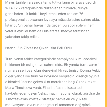
Mayıs tarihleri arasında tenis tutkunlarını bir araya getirdi.
WTA 125 kategorisinde düzenlenen turnuva, dünya
genelinden 19 farklı ülkeyi temsil eden toplam 76
profesyonel sporcunun kıyasıya mücadelesine sahne oldu.
İstanbul’un bahar havasında geçen bu spor şöleni, hem
yerel izleyiciler hem de uluslararası medya tarafından
yakından takip edildi.
İstanbul’un Zirvesine Çıkan İsim Belli Oldu
Turnuvanın tekler kategorisinde şampiyonluk mücadelesi,
beklenen bir eşleşmeye sahne oldu. Bir yanda turnuvanın 1
numaralı seri başı olan deneyimli Hırvat tenisçi Donna Vekic,
diğer yanda ise turnuva boyunca sergilediği dirençli oyunla
dikkatleri üzerine çeken 6 numaralı seri başı Özbek raket
Maria Timofeeva vardı. Final haftasına kadar set
kaybetmeden gelen Vekic, maçın favorisi olarak görülse de
Timofeeva’nın korttaki stratejik hamleleri ve yüksek
motivasyonu oyunun dengelerini tamamen değiştirdi.