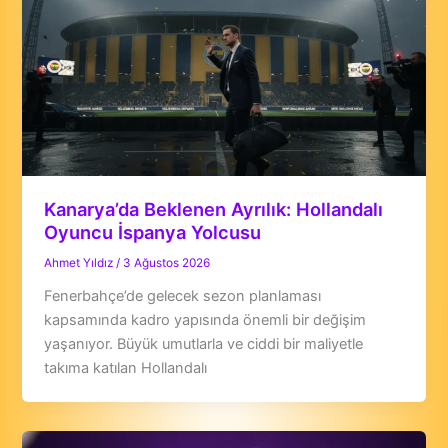
Kanarya’da Beklenen Ayrılık: Hollandalı
Oyuncu İspanya Yolcusu
Ahmet Yıldız
/
3 Ağustos 2026
Fenerbahçe’de gelecek sezon planlaması
kapsamında kadro yapısında önemli bir değişim
yaşanıyor. Büyük umutlarla ve ciddi bir maliyetle
takıma katılan Hollandalı