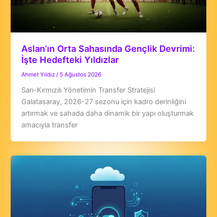
Aslan’ın Orta Sahasında Gençlik Devrimi:
İşte Hedefteki Yıldızlar
Ahmet Yıldız
/
5 Ağustos 2026
Sarı-Kırmızılı Yönetimin Transfer Stratejisi
Galatasaray, 2026-27 sezonu için kadro derinliğini
artırmak ve sahada daha dinamik bir yapı oluşturmak
amacıyla transfer