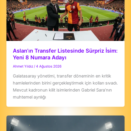
Aslan’ın Transfer Listesinde Sürpriz İsim:
Yeni 8 Numara Adayı
Ahmet Yıldız
/
4 Ağustos 2026
Galatasaray yönetimi, transfer döneminin en kritik
hamlelerinden birini gerçekleştirmek için kolları sıvadı.
Mevcut kadronun kilit isimlerinden Gabriel Sara’nın
muhtemel ayrılığı