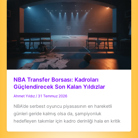
NBA Transfer Borsası: Kadroları
Güçlendirecek Son Kalan Yıldızlar
Ahmet Yıldız
/
31 Temmuz 2026
NBA’de serbest oyuncu piyasasının en hareketli
günleri geride kalmış olsa da, şampiyonluk
hedefleyen takımlar için kadro derinliği hala en kritik